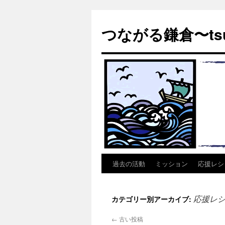
つながる鎌倉〜tsu
過去の活動
ミッション
応援レシピ 
コ
ン
応援レ
カテゴリー別アーカイブ:
テ
←
古い投稿
ン