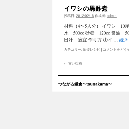
イワシの黒酢煮
ツ
投稿日:
2012/02/16
作成者:
admin
へ
材料（4〜5人分） イワシ 10
移
水 500cc 砂糖 120cc 醤
出汁 適宜 作り方 ①イ …
続き
動
カテゴリー:
応援レシピ
|
コメントをどう
←
古い投稿
つながる鎌倉〜tsunakama〜