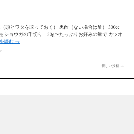
尾（頭とワタを取っておく） 黒酢（ない場合は酢） 300cc
油 50g ショウガの千切り 30g〜たっぷりお好みの量で カツオ
を読む
→
ぞ
新しい投稿
→