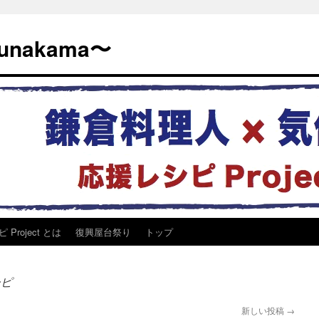
nakama〜
Project とは
復興屋台祭り
トップ
シピ
新しい投稿
→