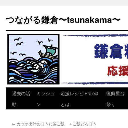
つながる鎌倉〜tsunakama〜
過去の活
ミッショ
応援レシピ Project
復興屋台
コ
動
ン
とは
祭り
ン
テ
←
カツオ出汁のほうじ茶ご飯 ＋ご飯どろぼう
ン