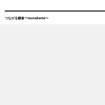
つながる鎌倉〜tsunakama〜