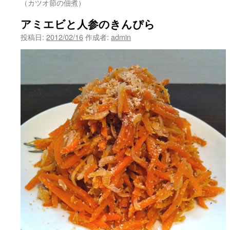
（カツオ節の佃煮）
ツ
アミエビと人参のきんぴら
へ
投稿日:
2012/02/16
作成者:
admin
移
動