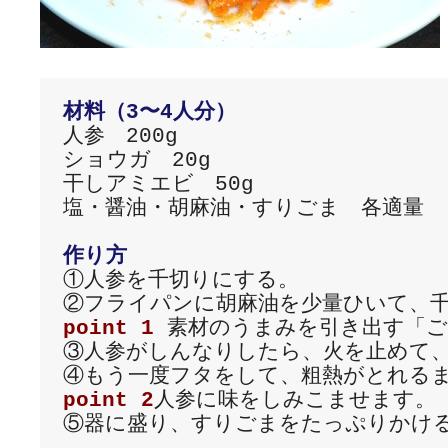
材料（3〜4人分）
人参　200g

ショウガ　20g

干しアミエビ　50g

塩・醤油・胡麻油・すりごま　各適量

作り方
①人参を千切りにする。

point 1
 素材のうまみを引き出す「ご
③人参がしんなりしたら、火を止めて、
point 2
人参に味をしみこませます。

⑤器に盛り、すりごまをたっぷりかける